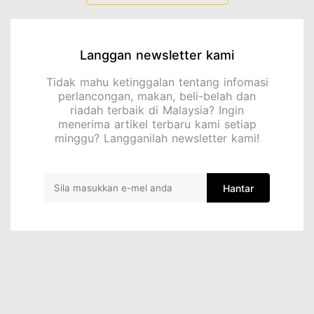
Langgan newsletter kami
Tidak mahu ketinggalan tentang infomasi
perlancongan, makan, beli-belah dan
riadah terbaik di Malaysia? Ingin
menerima artikel terbaru kami setiap
minggu? Langganilah newsletter kami!
Hantar