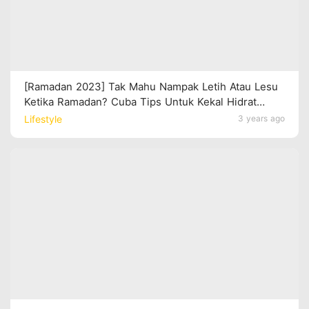
[Ramadan 2023] Tak Mahu Nampak Letih Atau Lesu
Ketika Ramadan? Cuba Tips Untuk Kekal Hidrat
Semasa Berpuasa!
Lifestyle
3 years ago