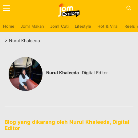
Home
Jom! Makan
Jom! Cuti
Lifestyle
Hot & Viral
Reels 
>
Nurul Khaleeda
Nurul Khaleeda
Digital Editor
Blog yang dikarang oleh Nurul Khaleeda, Digital
Editor