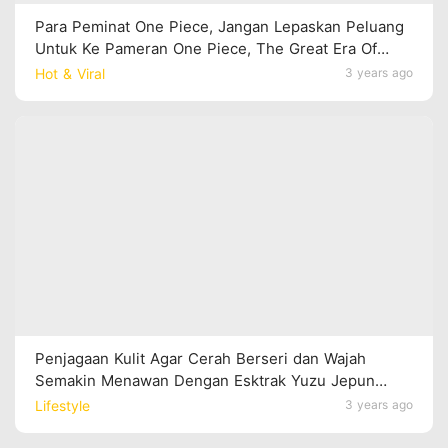
Para Peminat One Piece, Jangan Lepaskan Peluang
Untuk Ke Pameran One Piece, The Great Era Of
Piracy Di Resorts World Genting!
Hot & Viral
3 years ago
Penjagaan Kulit Agar Cerah Berseri dan Wajah
Semakin Menawan Dengan Esktrak Yuzu Jepun
Semasa Ramadan!
Lifestyle
3 years ago