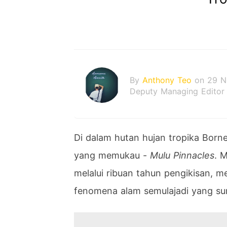
By
Anthony Teo
on 29 N
Deputy Managing Editor
Di dalam hutan hujan tropika Borne
yang memukau -
Mulu Pinnacles
. 
melalui ribuan tahun pengikisan, me
fenomena alam semulajadi yang s