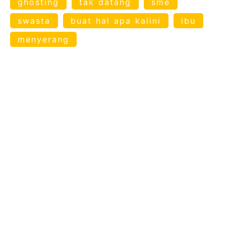
ghosting
tak datang
sme
swasta
buat hal apa kalini
ibu
menyerang