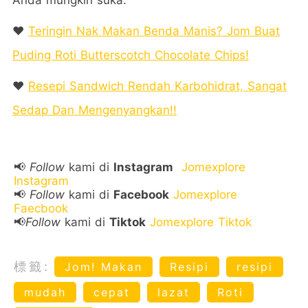
Anda mungkin suka:
❤️
Teringin Nak Makan Benda Manis? Jom Buat
Puding Roti Butterscotch Chocolate Chips!
❤️
Resepi Sandwich Rendah Karbohidrat, Sangat
Sedap Dan Mengenyangkan!!
📢
Follow
kami di
Instagram
Jomexplore
Instagram
📢
Follow
kami di
Facebook
Jomexplore
Faecbook
📢
Follow
kami di
Tiktok
Jomexplore Tiktok
標籤:
Jom! Makan
Resipi
resipi
mudah
cepat
lazat
Roti