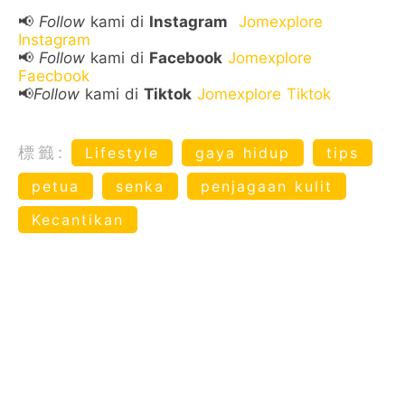
📢
Follow
kami di
Instagram
Jomexplore
Instagram
📢
Follow
kami di
Facebook
Jomexplore
Faecbook
📢
Follow
kami di
Tiktok
Jomexplore Tiktok
標籤:
Lifestyle
gaya hidup
tips
petua
senka
penjagaan kulit
Kecantikan