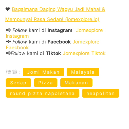
❤️
Bagaimana Daging Wagyu Jadi Mahal &
Mempunyai Rasa Sedap! (jomexplore.io)
📢
Follow
kami di
Instagram
Jomexplore
Instagram
📢
Follow
kami di
Facebook
Jomexplore
Faecbook
📢
Follow
kami di
Tiktok
Jomexplore Tiktok
標籤:
Jom! Makan
Malaysia
Sedap
Pizza
Makanan
round pizza napoletana
neapolitan