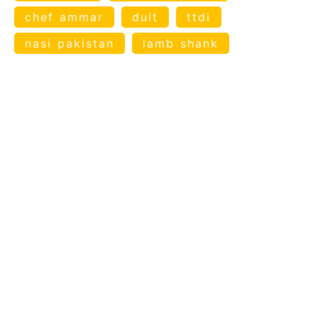
chef ammar
duit
ttdi
nasi pakistan
lamb shank