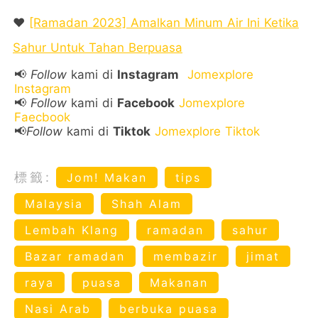
❤️
[Ramadan 2023] Amalkan Minum Air Ini Ketika
Sahur Untuk Tahan Berpuasa
📢
Follow
kami di
Instagram
Jomexplore
Instagram
📢
Follow
kami di
Facebook
Jomexplore
Faecbook
📢
Follow
kami di
Tiktok
Jomexplore Tiktok
標籤:
Jom! Makan
tips
Malaysia
Shah Alam
Lembah Klang
ramadan
sahur
Bazar ramadan
membazir
jimat
raya
puasa
Makanan
Nasi Arab
berbuka puasa