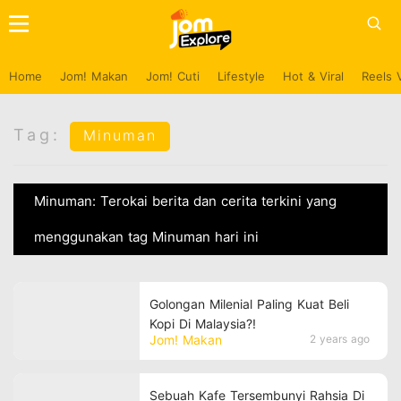
Home
Jom! Makan
Jom! Cuti
Lifestyle
Hot & Viral
Reels 
Tag:
Minuman
Minuman: Terokai berita dan cerita terkini yang
menggunakan tag Minuman hari ini
Golongan Milenial Paling Kuat Beli
Kopi Di Malaysia?!
Jom! Makan
2 years ago
Sebuah Kafe Tersembunyi Rahsia Di