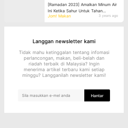
[Ramadan 2023] Amalkan Minum Air
Ini Ketika Sahur Untuk Tahan
Jom! Makan
3 years ago
Berpuasa
Langgan newsletter kami
Tidak mahu ketinggalan tentang infomasi
perlancongan, makan, beli-belah dan
riadah terbaik di Malaysia? Ingin
menerima artikel terbaru kami setiap
minggu? Langganilah newsletter kami!
Hantar