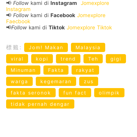
📢
Follow
kami di
Instagram
Jomexplore
Instagram
📢
Follow
kami di
Facebook
Jomexplore
Faecbook
📢
Follow
kami di
Tiktok
Jomexplore Tiktok
標籤:
Jom! Makan
Malaysia
viral
kopi
trend
Teh
gigi
Minuman
Fakta
rakyat
warga
kegemaran
zus
fakta seronok
fun fact
olimpik
tidak pernah dengar