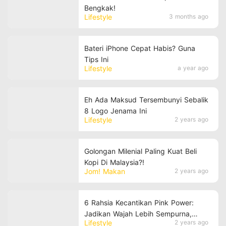
Bengkak!
Lifestyle
3 months ago
Bateri iPhone Cepat Habis? Guna
Tips Ini
Lifestyle
a year ago
Eh Ada Maksud Tersembunyi Sebalik
8 Logo Jenama Ini
Lifestyle
2 years ago
Golongan Milenial Paling Kuat Beli
Kopi Di Malaysia?!
Jom! Makan
2 years ago
6 Rahsia Kecantikan Pink Power:
Jadikan Wajah Lebih Sempurna,
Lifestyle
2 years ago
Berseri & Flawless Dengan Mudah