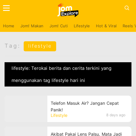
Home
Jom! Makan
Jom! Cuti
Lifestyle
Hot & Viral
Reels 
Tag:
lifestyle
lifestyle: Terokai berita dan cerita terkini yang
menggunakan tag lifestyle hari ini
Telefon Masuk Air? Jangan Cepat
Panik!
Lifestyle
8 days ago
Akibat Pakai Lens Palsu, Mata Jadi