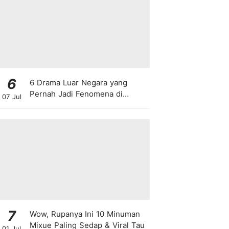
6
6 Drama Luar Negara yang
Pernah Jadi Fenomena di
07 Jul
Malaysia
7
Wow, Rupanya Ini 10 Minuman
Mixue Paling Sedap & Viral Tau
01 Jul