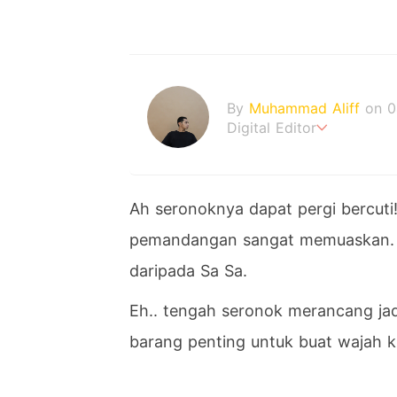
By
Muhammad Aliff
on 0
Digital Editor
A man plans. The heaven
Ah seronoknya dapat pergi bercuti
pemandangan sangat memuaskan. N
daripada Sa Sa.
Eh.. tengah seronok merancang jadu
barang penting untuk buat wajah ki