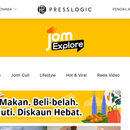
ENAMA
PENGIKL
n
Jom! Cuti
Lifestyle
Hot & Viral
Reels Video