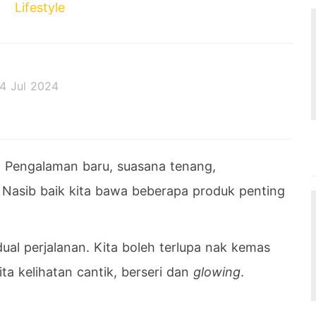
Lifestyle
4 Jul 2024
 decides the outcome.
! Pengalaman baru, suasana tenang,
asib baik kita bawa beberapa produk penting
al perjalanan. Kita boleh terlupa nak kemas
ta kelihatan cantik, berseri dan
glowing
.