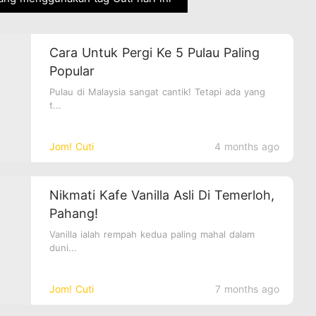
Cara Untuk Pergi Ke 5 Pulau Paling
Popular
Pulau di Malaysia sangat cantik! Tetapi ada yang
t...
Jom! Cuti
4 months ago
Nikmati Kafe Vanilla Asli Di Temerloh,
Pahang!
Vanilla ialah rempah kedua paling mahal dalam
duni...
Jom! Cuti
7 months ago