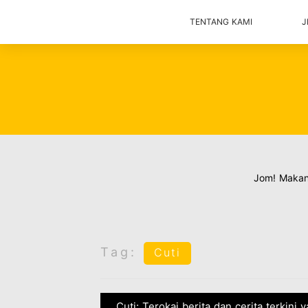
TENTANG KAMI
J
Jom! Maka
Tag:
Cuti
Cuti: Terokai berita dan cerita terkini