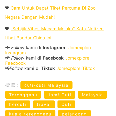
❤️
Cara Untuk Dapat Tiket Percuma Di Zoo
Negara Dengan Mudah!
❤️
"Sebijik Vibes Macam Melaka" Kata Netizen
Lihat Bandar China Ini
📢
Follow
kami di
Instagram
Jomexplore
Instagram
📢
Follow
kami di
Facebook
Jomexplore
Faecbook
📢
Follow
kami di
Tiktok
Jomexplore Tiktok
標籤:
cuti-cuti Malaysia
Terengganu
Jom! Cuti
Malaysia
bercuti
travel
Cuti
kuala terengganu
pelancong