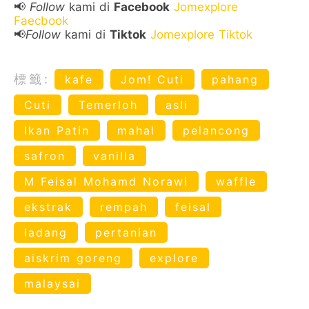
📢
Follow
kami di
Facebook
Jomexplore
Faecbook
📢
Follow
kami di
Tiktok
Jomexplore Tiktok
標籤:
kafe
Jom! Cuti
pahang
Cuti
Temerloh
asli
Ikan Patin
mahal
pelancong
safron
vanilla
M Feisal Mohamd Norawi
waffle
ekstrak
rempah
feisal
ladang
pertanian
aiskrim goreng
explore
malaysai