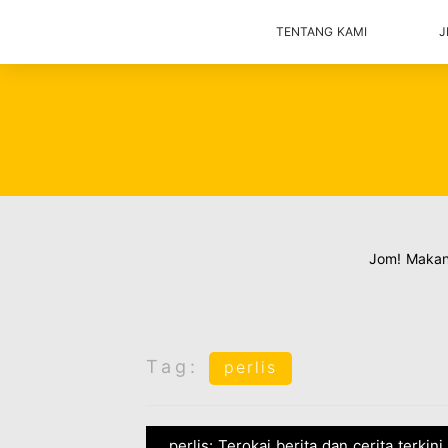
TENTANG KAMI
J
Jom! Maka
Tag:
perlis
perlis: Terokai berita dan cerita terkin