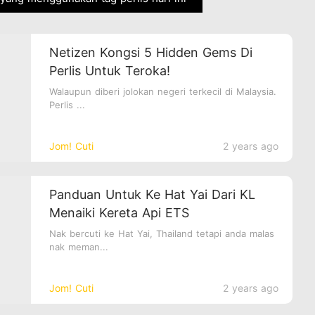
Netizen Kongsi 5 Hidden Gems Di
Perlis Untuk Teroka!
Walaupun diberi jolokan negeri terkecil di Malaysia.
Perlis ...
Jom! Cuti
2 years ago
Panduan Untuk Ke Hat Yai Dari KL
Menaiki Kereta Api ETS
Nak bercuti ke Hat Yai, Thailand tetapi anda malas
nak meman...
Jom! Cuti
2 years ago