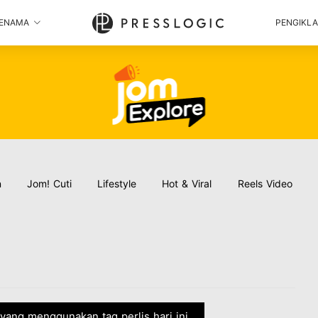
ENAMA
PENGIKL
n
Jom! Cuti
Lifestyle
Hot & Viral
Reels Video
i yang menggunakan tag perlis hari ini