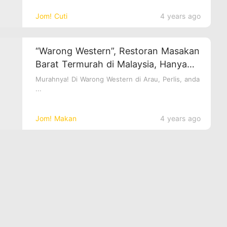
Jom! Cuti
4 years ago
“Warong Western”, Restoran Masakan
Barat Termurah di Malaysia, Hanya
RM1.90 Sahaja!
Murahnya! Di Warong Western di Arau, Perlis, anda
...
Jom! Makan
4 years ago