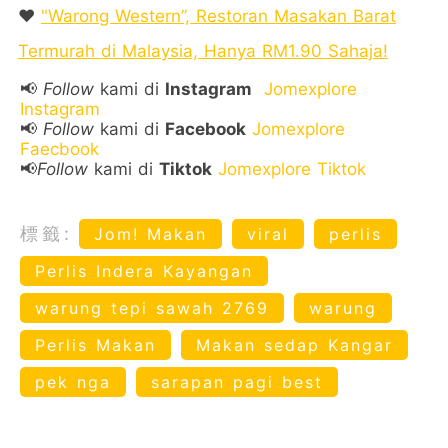
❤️
"Warong Western”, Restoran Masakan Barat
Termurah di Malaysia, Hanya RM1.90 Sahaja!
📢
Follow
kami di
Instagram
Jomexplore
Instagram
📢
Follow
kami di
Facebook
Jomexplore
Faecbook
📢
Follow
kami di
Tiktok
Jomexplore Tiktok
標籤:
Jom! Makan
viral
perlis
Perlis Indera Kayangan
warung tepi sawah 2769
warung
Perlis Makan
Makan sedap Kangar
pek nga
sarapan pagi best