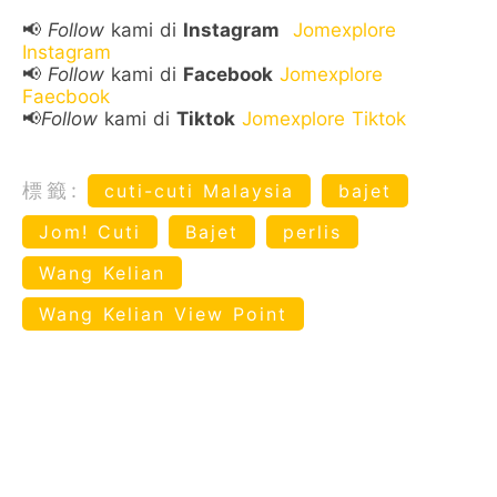
📢
Follow
kami di
Instagram
Jomexplore
Instagram
📢
Follow
kami di
Facebook
Jomexplore
Faecbook
📢
Follow
kami di
Tiktok
Jomexplore Tiktok
標籤:
cuti-cuti Malaysia
bajet
Jom! Cuti
Bajet
perlis
Wang Kelian
Wang Kelian View Point