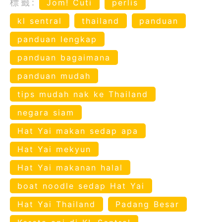
標籤:
Jom! Cuti
perlis
kl sentral
thailand
panduan
panduan lengkap
panduan bagaimana
panduan mudah
tips mudah nak ke Thailand
negara siam
Hat Yai makan sedap apa
Hat Yai mekyun
Hat Yai makanan halal
boat noodle sedap Hat Yai
Hat Yai Thailand
Padang Besar