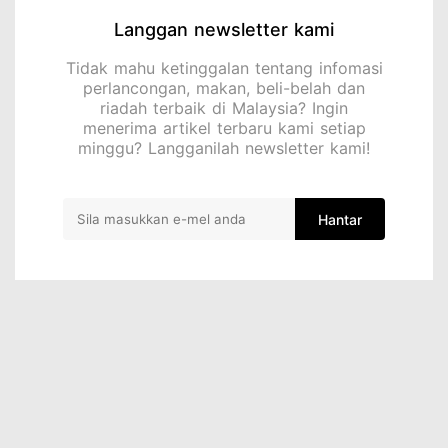
Langgan newsletter kami
Tidak mahu ketinggalan tentang infomasi
perlancongan, makan, beli-belah dan
riadah terbaik di Malaysia? Ingin
menerima artikel terbaru kami setiap
minggu? Langganilah newsletter kami!
Hantar