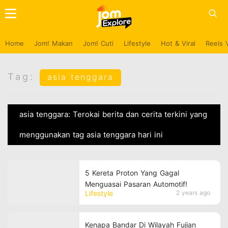
Home
Jom! Makan
Jom! Cuti
Lifestyle
Hot & Viral
Reels 
Tag:
asia tenggara
asia tenggara: Terokai berita dan cerita terkini yang
menggunakan tag asia tenggara hari ini
5 Kereta Proton Yang Gagal
Menguasai Pasaran Automotif!
Lifestyle
2 years ago
Kenapa Bandar Di Wilayah Fujian