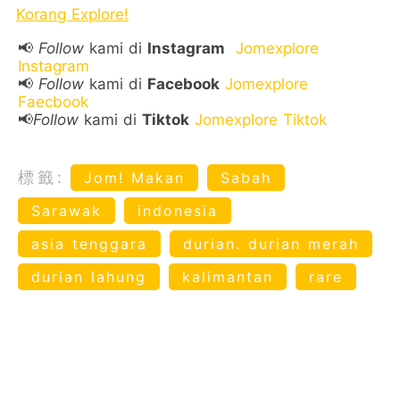
Korang Explore!
📢
Follow
kami di
Instagram
Jomexplore
Instagram
📢
Follow
kami di
Facebook
Jomexplore
Faecbook
📢
Follow
kami di
Tiktok
Jomexplore Tiktok
標籤:
Jom! Makan
Sabah
Sarawak
indonesia
asia tenggara
durian. durian merah
durian lahung
kalimantan
rare