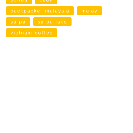
backpacker malaysia
malay
sa pa
sa pa lake
vietnam coffee