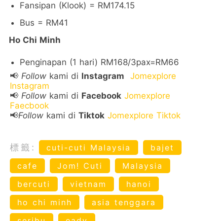
Fansipan (Klook) = RM174.15
Bus = RM41
Ho Chi Minh
Penginapan (1 hari) RM168/3pax=RM66
📢
Follow
kami di
Instagram
Jomexplore
Instagram
📢
Follow
kami di
Facebook
Jomexplore
Faecbook
📢
Follow
kami di
Tiktok
Jomexplore Tiktok
標籤:
cuti-cuti Malaysia
bajet
cafe
Jom! Cuti
Malaysia
bercuti
vietnam
hanoi
ho chi minh
asia tenggara
seribu
eady