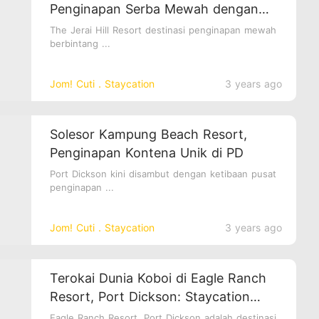
Penginapan Serba Mewah dengan
Pemandangan yang Mengagumkan
The Jerai Hill Resort destinasi penginapan mewah
berbintang ...
Jom! Cuti．Staycation
3 years ago
Solesor Kampung Beach Resort,
Penginapan Kontena Unik di PD
Port Dickson kini disambut dengan ketibaan pusat
penginapan ...
Jom! Cuti．Staycation
3 years ago
Terokai Dunia Koboi di Eagle Ranch
Resort, Port Dickson: Staycation
Istimewa yang Berbeza!
Eagle Ranch Resort, Port Dickson adalah destinasi