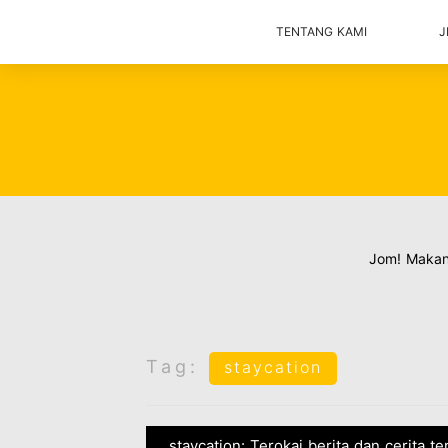
TENTANG KAMI
J
Jom! Maka
Tag:
staycation
staycation: Terokai berita dan cerita t