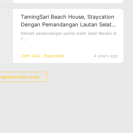
TamingSari Beach House, Staycation
Dengan Pemandangan Lautan Selat
Melaka.
Nikmati pemandangan pantai indah Selat Melaka di
T...
Jom! Cuti．Staycation
4 years ago
ngetahui lebih lanjut