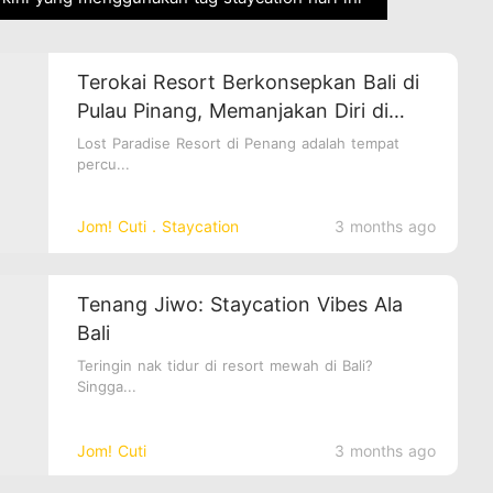
Terokai Resort Berkonsepkan Bali di
Pulau Pinang, Memanjakan Diri di
“Lost Paradise Resort”
Lost Paradise Resort di Penang adalah tempat
percu...
Jom! Cuti．Staycation
3 months ago
Tenang Jiwo: Staycation Vibes Ala
Bali
Teringin nak tidur di resort mewah di Bali?
Singga...
Jom! Cuti
3 months ago