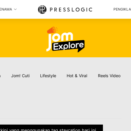
ENAMA
PENGIKL
n
Jom! Cuti
Lifestyle
Hot & Viral
Reels Video
erkini yang menggunakan tag staycation hari ini