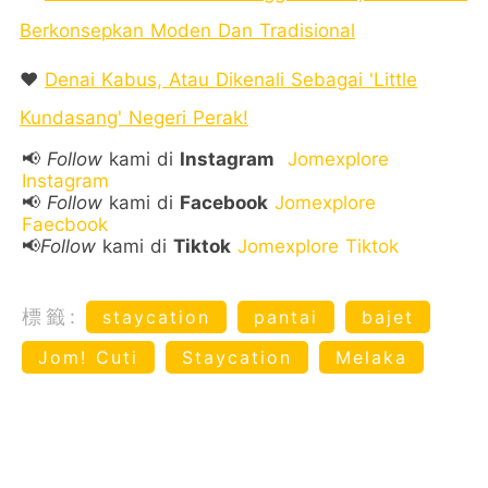
Berkonsepkan Moden Dan Tradisional
❤️
Denai Kabus, Atau Dikenali Sebagai 'Little
Kundasang' Negeri Perak!
📢
Follow
kami di
Instagram
Jomexplore
Instagram
📢
Follow
kami di
Facebook
Jomexplore
Faecbook
📢
Follow
kami di
Tiktok
Jomexplore Tiktok
標籤:
staycation
pantai
bajet
Jom! Cuti
Staycation
Melaka