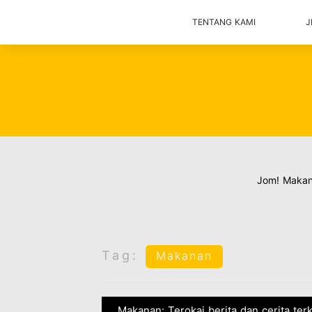
TENTANG KAMI
J
Jom! Maka
Tag:
Makanan
Makanan: Terokai berita dan cerita te