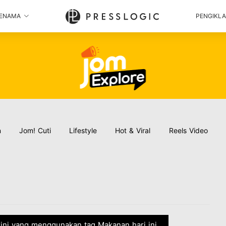
ENAMA
PENGIKL
n
Jom! Cuti
Lifestyle
Hot & Viral
Reels Video
rkini yang menggunakan tag Makanan hari ini