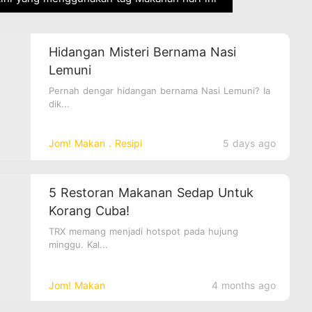
Hidangan Misteri Bernama Nasi
Lemuni
Pernah dengar hidangan bernama Nasi Lemuni? Ia
dik...
Jom! Makan．Resipi
5 days ago
5 Restoran Makanan Sedap Untuk
Korang Cuba!
TRX memang menjadi hotspot pada hujung
minggu. Kal...
Jom! Makan
4 months ago