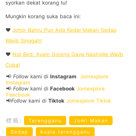
syorkan dekat korang tu!
Mungkin korang suka baca ini:
❤️
Johor Bahru Pun Ada Kedai Makan Sedap
Wajib Singgah!
❤️
Hot Bird: Ayam Goreng Gaya Nashville Wajib
Cuba!
📢
Follow
kami di
Instagram
Jomexplore
Instagram
📢
Follow
kami di
Facebook
Jomexplore
Faecbook
📢
Follow
kami di
Tiktok
Jomexplore Tiktok
標籤:
Terengganu
Jom! Makan
Sedap
kuala terengganu