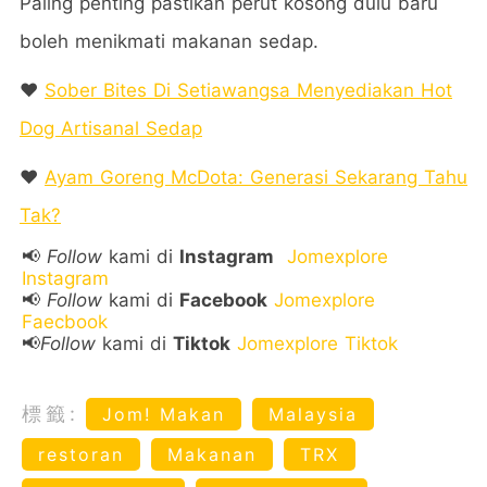
Paling penting pastikan perut kosong dulu baru
boleh menikmati makanan sedap.
❤️
Sober Bites Di Setiawangsa Menyediakan Hot
Dog Artisanal Sedap
❤️
Ayam Goreng McDota: Generasi Sekarang Tahu
Tak?
📢
Follow
kami di
Instagram
Jomexplore
Instagram
📢
Follow
kami di
Facebook
Jomexplore
Faecbook
📢
Follow
kami di
Tiktok
Jomexplore Tiktok
標籤:
Jom! Makan
Malaysia
restoran
Makanan
TRX