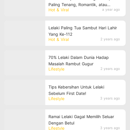
Paling Tenang, Romantik, atau
Hot & Viral
a year ago
Bergaya?
Lelaki Paling Tua Sambut Hari Lahir
Yang Ke-112
Hot & Viral
2 years ago
70% Lelaki Dalam Dunia Hadap
Masalah Rambut Gugur
Lifestyle
2 years ago
Tips Kebersihan Untuk Lelaki
Sebelum First Date!
Lifestyle
3 years ago
Ramai Lelaki Gagal Memilih Seluar
Dengan Betul
Lifestyle
3 years ago