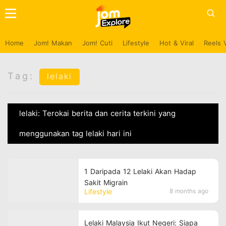
Home
Jom! Makan
Jom! Cuti
Lifestyle
Hot & Viral
Reels 
Tag:
lelaki
lelaki: Terokai berita dan cerita terkini yang
menggunakan tag lelaki hari ini
1 Daripada 12 Lelaki Akan Hadap
Sakit Migrain
Lifestyle
8 months ago
Lelaki Malaysia Ikut Negeri: Siapa