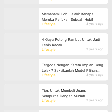
Memahami Hobi Lelaki: Kenapa
Mereka Perlukan Sebuah Hobi!
Lifestyle
3 years ago
4 Gaya Potong Rambut Untuk Jadi
Lebih Kacak
Lifestyle
3 years ago
Tergoda dengan Kereta Impian Geng
Lelaki? Saksikanlah Model Pilihan
Lifestyle
3 years ago
yang Mengasyikkan!
Tips Untuk Membeli Jeans
Sempurna Dengan Mudah
Lifestyle
3 years ago