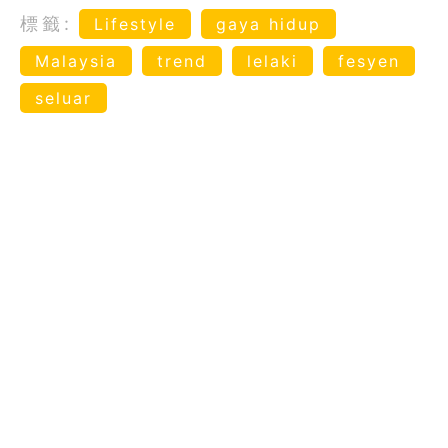
標籤:
Lifestyle
gaya hidup
Malaysia
trend
lelaki
fesyen
seluar