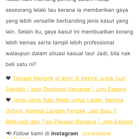
seseorang lelaki tau kerana ia memberikan gaya
yang lebih
versatile
berbanding jenis kasut yang
lain. Selain itu, gaya kasut ini membuatkan korang
lebih kemas serta tampil lebih professional
walaupun dalam situasi kasual tau! Jadi, bila nak
beli satu ni?
❤️
Tempat Menarik di Ipoh: 6 Aktiviti untuk Cuti
Sekolah | Ipoh Destinasi Keluarga | Jom Explore
❤️
Jenis-Jenis Baju Wajib untuk Lelaki: Kemeja
Oxford, Kemeja Lengan Pendek, dan Baju T
Berkualiti dan Tips Pakaian Bergaya | Jom Explore
📢
Follow
kami di
Instagram
Jomexplore