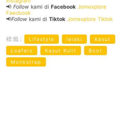
Instagram
📢
Follow
kami di
Facebook
Jomexplore
Faecbook
📢
Follow
kami di
Tiktok
Jomexplore Tiktok
標籤:
Lifestyle
lelaki
Kasut
Loafers
Kasut Kulit
Boot
Monkstrap