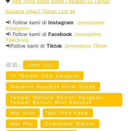
❤️
Apa Yang Anda Boleh Lakukan Di Taman
Saujana Hijau? Tekan Link Ini
📢
Follow
kami di
Instagram
Jomexplore
Instagram
📢
Follow
kami di
Facebook
Jomexplore
Faecbook
📢
Follow
kami di
Tiktok
Jomexplore Tiktok
標籤:
Jom! Cuti
10 Tempat Unik Bangkok
Makanan Bangkok Halal Sedap
Tempat Menarik Bercuti Bangkok.
Tempat Bercuti Best Bangkok
Wat Arun
Wat Phra Kaew
Wat Pho
Chatuchak Market