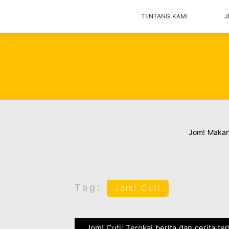
TENTANG KAMI
J
Jom! Maka
Tag:
Jom! Cuti
Jom! Cuti: Terokai berita dan cerita te