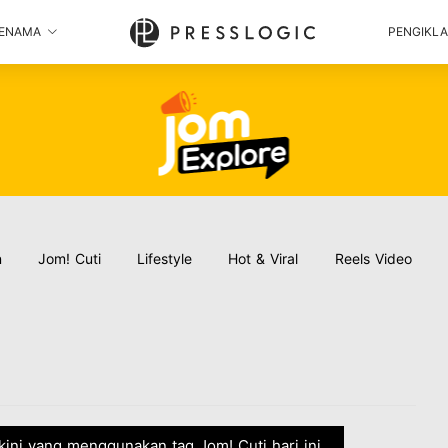
ENAMA
PENGIKL
n
Jom! Cuti
Lifestyle
Hot & Viral
Reels Video
rkini yang menggunakan tag Jom! Cuti hari ini