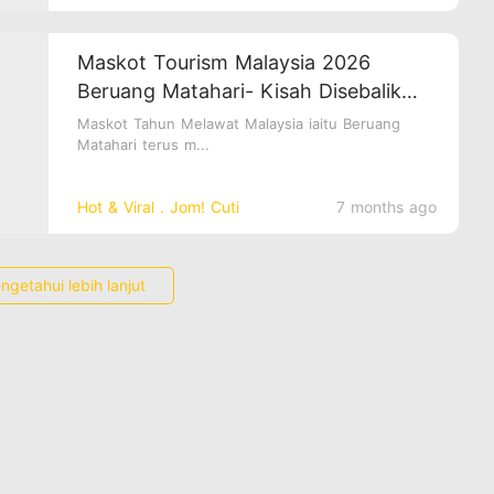
Maskot Tourism Malaysia 2026
Beruang Matahari- Kisah Disebalik
Wira Dan Manja
Maskot Tahun Melawat Malaysia iaitu Beruang
Matahari terus m...
Hot & Viral．Jom! Cuti
7 months ago
ngetahui lebih lanjut