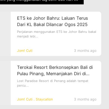
ETS ke Johor Bahru: Laluan Terus
Dari KL Bakal Dilancar Ogos 2025
Perjalanan menggunakan ETS ke Johor Bahru bakal
menjadi lebi...
Jom! Cuti
3 months ago
Terokai Resort Berkonsepkan Bali di
Pulau Pinang, Memanjakan Diri di
“Lost Paradise Resort”
Lost Paradise Resort di Penang adalah tempat
percu...
Jom! Cuti．Staycation
3 months ago