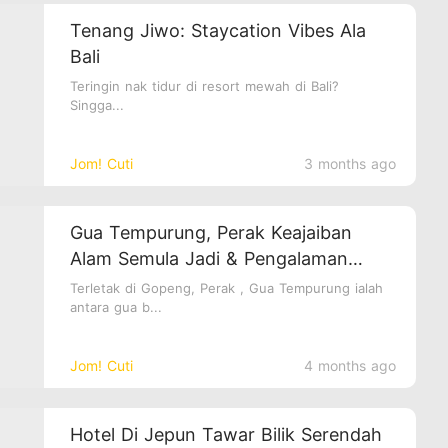
Tenang Jiwo: Staycation Vibes Ala
Bali
Teringin nak tidur di resort mewah di Bali?
Singga...
Jom! Cuti
3 months ago
Gua Tempurung, Perak Keajaiban
Alam Semula Jadi & Pengalaman
Lasak di Dunia Bawah Tanah
Terletak di Gopeng, Perak , Gua Tempurung ialah
antara gua b...
Jom! Cuti
4 months ago
Hotel Di Jepun Tawar Bilik Serendah