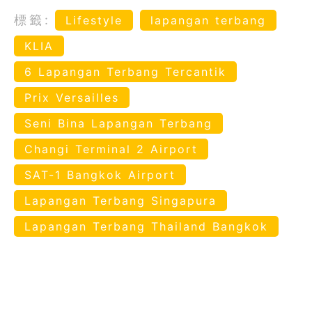
標籤:
Lifestyle
lapangan terbang
KLIA
6 Lapangan Terbang Tercantik
Prix Versailles
Seni Bina Lapangan Terbang
Changi Terminal 2 Airport
SAT-1 Bangkok Airport
Lapangan Terbang Singapura
Lapangan Terbang Thailand Bangkok