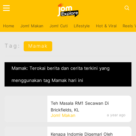
Home
Jom! Makan
Jom! Cuti
Lifestyle
Hot & Viral
Reels 
Tag:
Mamak
Mamak: Terokai berita dan cerita terkini yang
menggunakan tag Mamak hari ini
Teh Masala RM1 Secawan Di
Brickfields, KL
Jom! Makan
a year ago
Kenapa Indomie Digemari Oleh