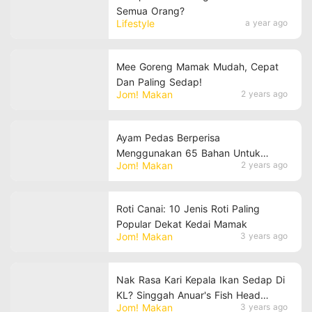
Semua Orang?
Lifestyle
a year ago
Mee Goreng Mamak Mudah, Cepat
Dan Paling Sedap!
Jom! Makan
2 years ago
Ayam Pedas Berperisa
Menggunakan 65 Bahan Untuk
Jom! Makan
2 years ago
Masak!
Roti Canai: 10 Jenis Roti Paling
Popular Dekat Kedai Mamak
Jom! Makan
3 years ago
Nak Rasa Kari Kepala Ikan Sedap Di
KL? Singgah Anuar's Fish Head
Jom! Makan
3 years ago
Curry