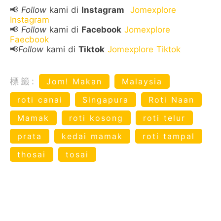
📢
Follow
kami di
Instagram
Jomexplore
Instagram
📢
Follow
kami di
Facebook
Jomexplore
Faecbook
📢
Follow
kami di
Tiktok
Jomexplore Tiktok
標籤:
Jom! Makan
Malaysia
roti canai
Singapura
Roti Naan
Mamak
roti kosong
roti telur
prata
kedai mamak
roti tampal
thosai
tosai