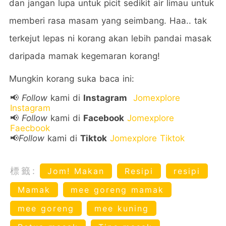
dan jangan lupa untuk picit sedikit air limau untuk
memberi rasa masam yang seimbang. Haa.. tak
terkejut lepas ni korang akan lebih pandai masak
daripada mamak kegemaran korang!
Mungkin korang suka baca ini:
📢
Follow
kami di
Instagram
Jomexplore
Instagram
📢
Follow
kami di
Facebook
Jomexplore
Faecbook
📢
Follow
kami di
Tiktok
Jomexplore Tiktok
標籤:
Jom! Makan
Resipi
resipi
Mamak
mee goreng mamak
mee goreng
mee kuning