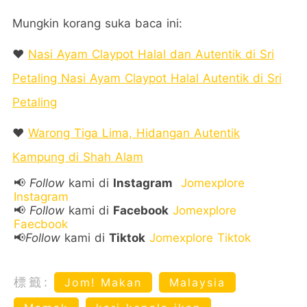
Mungkin korang suka baca ini:
❤️
Nasi Ayam Claypot Halal dan Autentik di Sri
Petaling Nasi Ayam Claypot Halal Autentik di Sri
Petaling
❤️
Warong Tiga Lima, Hidangan Autentik
Kampung di Shah Alam
📢
Follow
kami di
Instagram
Jomexplore
Instagram
📢
Follow
kami di
Facebook
Jomexplore
Faecbook
📢
Follow
kami di
Tiktok
Jomexplore Tiktok
標籤:
Jom! Makan
Malaysia