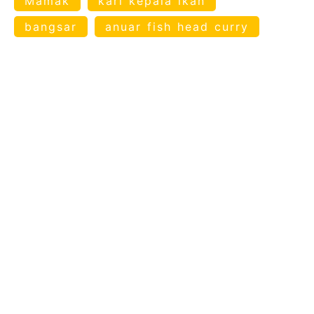
Mamak
kari kepala ikan
bangsar
anuar fish head curry