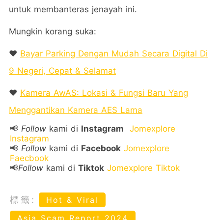
untuk membanteras jenayah ini.
Mungkin korang suka:
❤️
Bayar Parking Dengan Mudah Secara Digital Di
9 Negeri, Cepat & Selamat
❤️
Kamera AwAS: Lokasi & Fungsi Baru Yang
Menggantikan Kamera AES Lama
📢
Follow
kami di
Instagram
Jomexplore
Instagram
📢
Follow
kami di
Facebook
Jomexplore
Faecbook
📢
Follow
kami di
Tiktok
Jomexplore Tiktok
標籤:
Hot & Viral
Asia Scam Report 2024