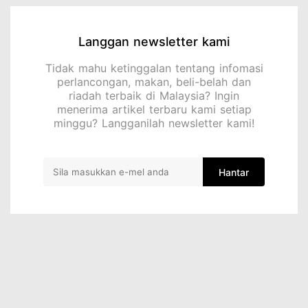
Langgan newsletter kami
Tidak mahu ketinggalan tentang infomasi
perlancongan, makan, beli-belah dan
riadah terbaik di Malaysia? Ingin
menerima artikel terbaru kami setiap
minggu? Langganilah newsletter kami!
Hantar