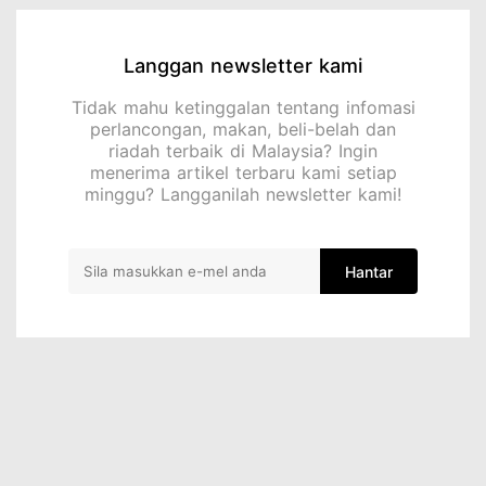
Langgan newsletter kami
Tidak mahu ketinggalan tentang infomasi
perlancongan, makan, beli-belah dan
riadah terbaik di Malaysia? Ingin
menerima artikel terbaru kami setiap
minggu? Langganilah newsletter kami!
Hantar