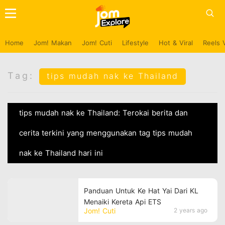
Home
Jom! Makan
Jom! Cuti
Lifestyle
Hot & Viral
Reels 
Tag:
tips mudah nak ke Thailand
tips mudah nak ke Thailand: Terokai berita dan
cerita terkini yang menggunakan tag tips mudah
nak ke Thailand hari ini
Panduan Untuk Ke Hat Yai Dari KL
Menaiki Kereta Api ETS
Jom! Cuti
2 years ago