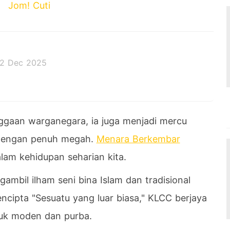
Jom! Cuti
2 Dec 2025
 decides the outcome.
ggaan warganegara, ia juga menjadi mercu
ri dengan penuh megah.
Menara Berkembar
lam kehidupan seharian kita.
ngambil ilham seni bina Islam dan tradisional
cipta "Sesuatu yang luar biasa," KLCC berjaya
uk moden dan purba.