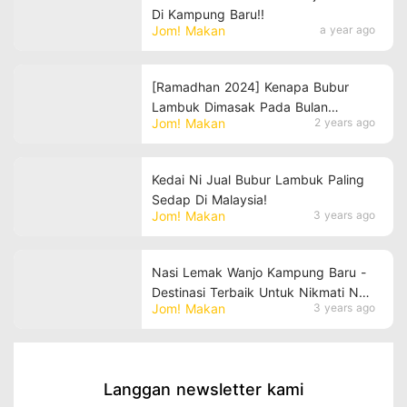
Di Kampung Baru!!
Jom! Makan
a year ago
[Ramadhan 2024] Kenapa Bubur
Lambuk Dimasak Pada Bulan
Jom! Makan
2 years ago
Ramadhan?
Kedai Ni Jual Bubur Lambuk Paling
Sedap Di Malaysia!
Jom! Makan
3 years ago
Nasi Lemak Wanjo Kampung Baru -
Destinasi Terbaik Untuk Nikmati Nasi
Jom! Makan
3 years ago
Lemak Yang Sedap Di Kuala Lumpur
Langgan newsletter kami