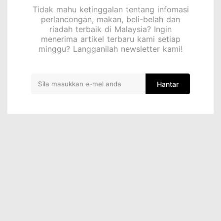
Tidak mahu ketinggalan tentang infomasi
perlancongan, makan, beli-belah dan
riadah terbaik di Malaysia? Ingin
menerima artikel terbaru kami setiap
minggu? Langganilah newsletter kami!
Hantar