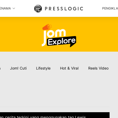
ENAMA
PENGIKL
n
Jom! Cuti
Lifestyle
Hot & Viral
Reels Video
an cerita terkini yang menggunakan tag Lewis