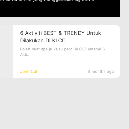
6 Aktiviti BEST & TRENDY Untuk
Dilakukan Di KLCC
Boleh buat apa je kalau pergi KLCC? Ketahui 6
Akti...
Jom! Cuti
8 months ago