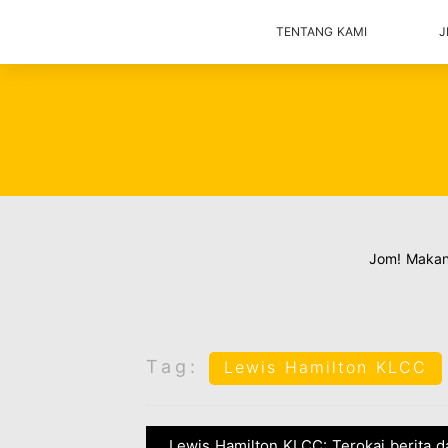
TENTANG KAMI
J
Jom! Maka
Tag:
Lewis Hamilton KLCC
Lewis Hamilton KLCC: Terokai berita d