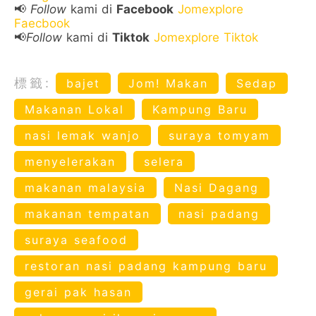
📢
Follow
kami di
Facebook
Jomexplore
Faecbook
📢
Follow
kami di
Tiktok
Jomexplore Tiktok
標籤:
bajet
Jom! Makan
Sedap
Makanan Lokal
Kampung Baru
nasi lemak wanjo
suraya tomyam
menyelerakan
selera
makanan malaysia
Nasi Dagang
makanan tempatan
nasi padang
suraya seafood
restoran nasi padang kampung baru
gerai pak hasan