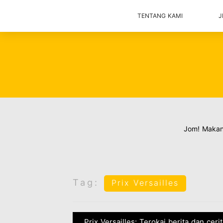
TENTANG KAMI
J
Jom! Maka
Tag:
Prix Versailles
Prix Versailles: Terokai berita dan ceri