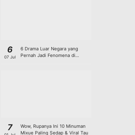
6
6 Drama Luar Negara yang
Pernah Jadi Fenomena di
07 Jul
Malaysia
7
Wow, Rupanya Ini 10 Minuman
Mixue Paling Sedap & Viral Tau
01 Jul