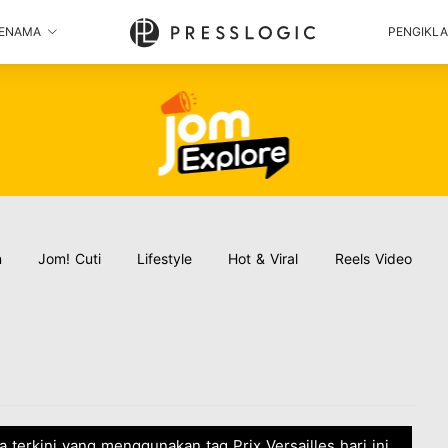
ENAMA
PENGIKL
n
Jom! Cuti
Lifestyle
Hot & Viral
Reels Video
ta terkini yang menggunakan tag Prix Versailles hari ini