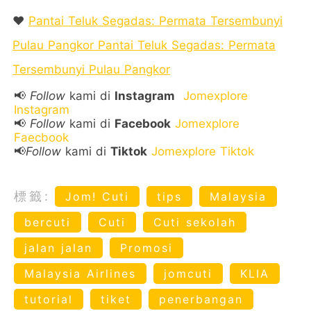
❤️
Pantai Teluk Segadas: Permata Tersembunyi
Pulau Pangkor Pantai Teluk Segadas: Permata
Tersembunyi Pulau Pangkor
📢
Follow
kami di
Instagram
Jomexplore
Instagram
📢
Follow
kami di
Facebook
Jomexplore
Faecbook
📢
Follow
kami di
Tiktok
Jomexplore Tiktok
標籤:
Jom! Cuti
tips
Malaysia
bercuti
Cuti
Cuti sekolah
jalan jalan
Promosi
Malaysia Airlines
jomcuti
KLIA
tutorial
tiket
penerbangan