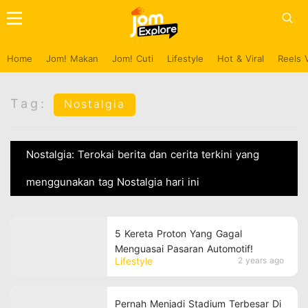
Home
Jom! Makan
Jom! Cuti
Lifestyle
Hot & Viral
Reels 
Tag:
Nostalgia
Nostalgia: Terokai berita dan cerita terkini yang
menggunakan tag Nostalgia hari ini
5 Kereta Proton Yang Gagal
Menguasai Pasaran Automotif!
Lifestyle
2 years ago
Pernah Menjadi Stadium Terbesar Di