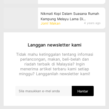
Nikmati Kopi Dalam Suasana Rumah
Kampung Melayu Lama Di
Jom! Makan
4 years ago
Nomad.Kopifi!
Langgan newsletter kami
Tidak mahu ketinggalan tentang infomasi
perlancongan, makan, beli-belah dan
riadah terbaik di Malaysia? Ingin
menerima artikel terbaru kami setiap
minggu? Langganilah newsletter kami!
Hantar