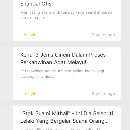
Skandal Ofis!
Memasang skandal di tempat kerja semakin kerap
berlaku apabi...
Lifestyle
3 years ago
Kenal 3 Jenis Cincin Dalam Proses
Perkahwinan Adat Melayu!
Perkahwinan adalah momen paling indah bagi
pasangan. Ia disi...
Lifestyle
3 years ago
"Stok Suami Mithali" - Ini Dia Selebriti
Lelaki Yang Bergelar Suami Orang
Tapi Netizen Approve!
Jom kita lihat siapakah selebriti mithali di Malay...