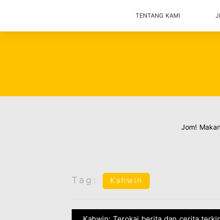
TENTANG KAMI
J
Jom! Maka
Tag:
Kahwin
Kahwin: Terokai berita dan cerita terk