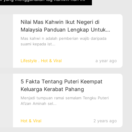
Nilai Mas Kahwin Ikut Negeri di
Malaysia Panduan Lengkap Untuk
Bakal Pengantin
Mas kahwi n adalah pemberian wajib daripada
suami kepada ist...
Lifestyle．Hot & Viral
a year ago
5 Fakta Tentang Puteri Keempat
Keluarga Kerabat Pahang
Menjadi tumpuan ramai semalam Tengku Puteri
Afzan Aminah sel...
Hot & Viral
2 years ago