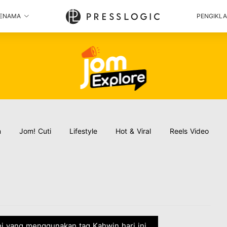
ENAMA
PENGIKL
n
Jom! Cuti
Lifestyle
Hot & Viral
Reels Video
ini yang menggunakan tag Kahwin hari ini