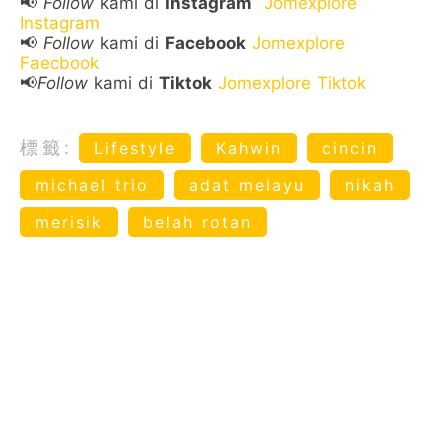
📢
Follow
kami di
Instagram
Jomexplore
Instagram
📢
Follow
kami di
Facebook
Jomexplore
Faecbook
📢
Follow
kami di
Tiktok
Jomexplore Tiktok
標籤:
Lifestyle
Kahwin
cincin
michael trio
adat melayu
nikah
merisik
belah rotan