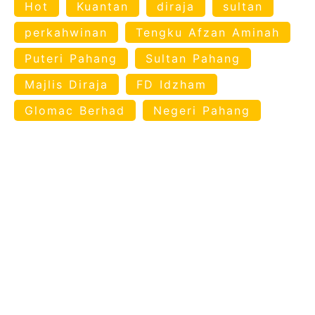
Hot
Kuantan
diraja
sultan
perkahwinan
Tengku Afzan Aminah
Puteri Pahang
Sultan Pahang
Majlis Diraja
FD Idzham
Glomac Berhad
Negeri Pahang