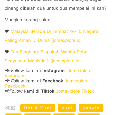
pinang dibelah dua untuk dua mempelai ini kan?
Mungkin korang suka:
❤️
Malaysia Berada Di Tempat Ke-10 Negara
Paling Aman Di Dunia (jomexplore.io)
❤️
Fan Bingbing: Siapakah Wanita Sebalik
Senyuman Manis Ini? (jomexplore.io)
📢
Follow
kami di
Instagram
Jomexplore
Instagram
📢
Follow
kami di
Facebook
Jomexplore
Faecbook
📢
Follow
kami di
Tiktok
Jomexplore Tiktok
標籤:
Hot & Viral
viral
Kahwin