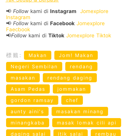
📢
Follow
kami di
Instagram
Jomexplore
Instagram
📢
Follow
kami di
Facebook
Jomexplore
Faecbook
📢
Follow
kami di
Tiktok
Jomexplore Tiktok
標籤:
Makan
Jom! Makan
Negeri Sembilan
rendang
masakan
rendang daging
Asam Pedas
jommakan
gordon ramsay
chef
aunty aini's
masakan minang
minangkaba
masak lomak cili api
daging salai
itik salai
rembau